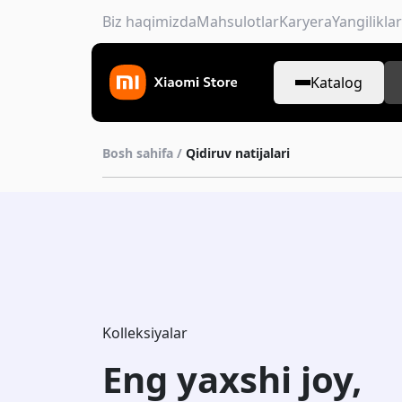
Biz haqimizda
Mahsulotlar
Karyera
Yangiliklar
Katalog
Bosh sahifa /
Qidiruv natijalari
Kolleksiyalar
Eng yaxshi joy,