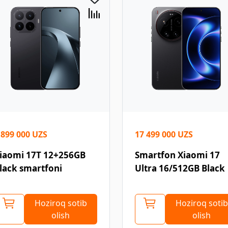
 899 000 UZS
17 499 000 UZS
iaomi 17T 12+256GB
Smartfon Xiaomi 17
lack smartfoni
Ultra 16/512GB Black
Hoziroq sotib
Hoziroq sotib
olish
olish