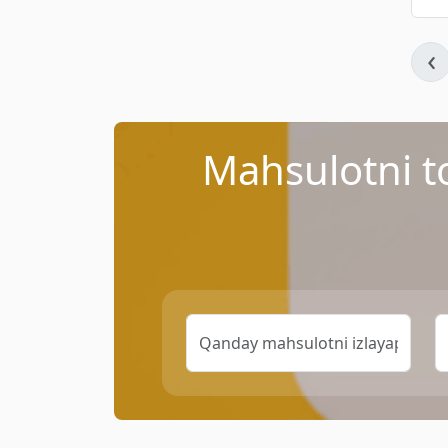
‹
Mahsulotni t