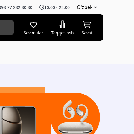
O'zbek
998 77 282 80 80
10:00 - 22:00
Sevimlilar
Taqqoslash
Savat