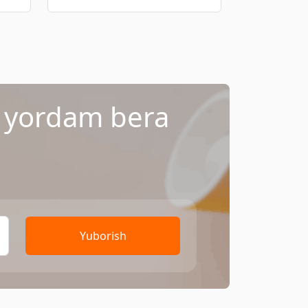
a yordam bera
Yuborish