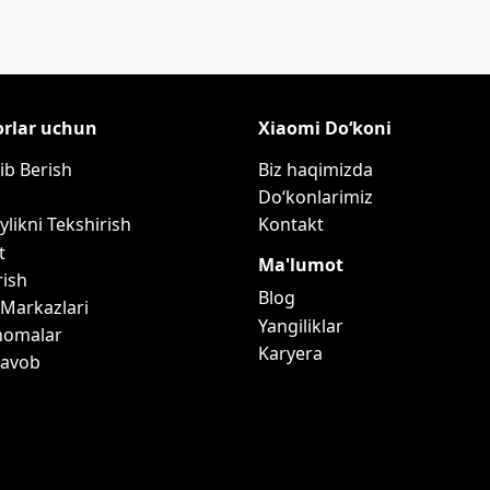
orlar uchun
Xiaomi Do‘koni
ib Berish
Biz haqimizda
Do‘konlarimiz
ylikni Tekshirish
Kontakt
t
Ma'lumot
rish
Blog
 Markazlari
Yangiliklar
nomalar
Karyera
Javob