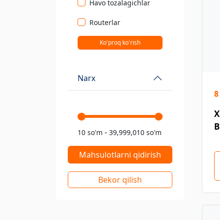
Havo tozalagichlar
Routerlar
Ko'proq ko'rish
Narx
8
X
B
-
10 so'm
39,999,010 so'm
Mahsulotlarni qidirish
Bekor qilish