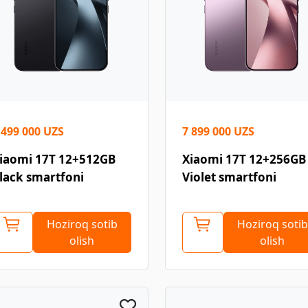
 499 000 UZS
7 899 000 UZS
iaomi 17T 12+512GB
Xiaomi 17T 12+256GB
lack smartfoni
Violet smartfoni
Hoziroq sotib
Hoziroq sotib
olish
olish