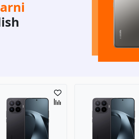
arni
lish