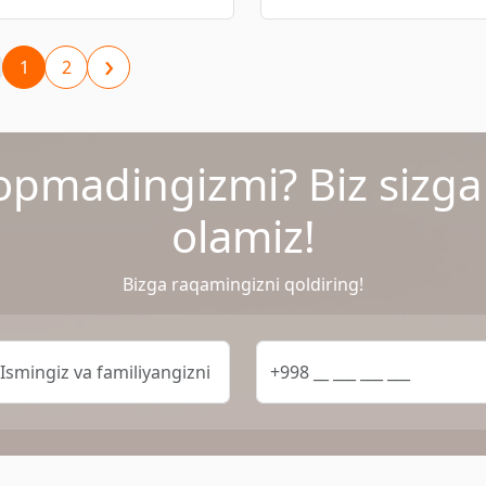
›
1
2
opmadingizmi? Biz sizg
olamiz!
Bizga raqamingizni qoldiring!