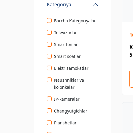
Kategoriya
Barcha Kategoriyalar
Televizorlar
1
Smartfonlar
X
5
Smart soatlar
Elektr samokatlar
Naushniklar va
kolonkalar
IP-kameralar
Changyutgichlar
Planshetlar