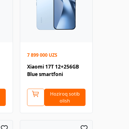
7 899 000 UZS
Xiaomi 17T 12+256GB
Blue smartfoni
Hoziroq sotib
olish