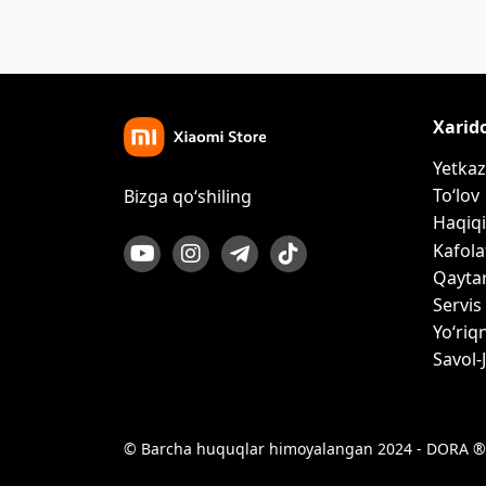
Xarid
Yetkaz
To‘lov
Bizga qo‘shiling
Haqiqi
Kafola
Qayta
Servis
Yo‘riq
Savol-
© Barcha huquqlar himoyalangan 2024 - DORA ®