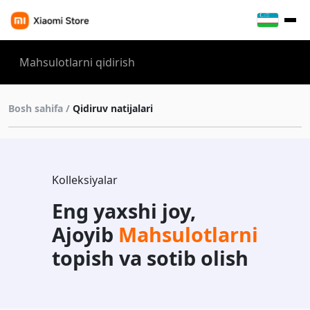
Bosh sahifa /
Qidiruv natijalari
Kolleksiyalar
Eng yaxshi joy,
Ajoyib
Mahsulotlarni
topish va sotib olish