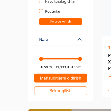
Havo tozalagichlar
Routerlar
Ko'proq ko'rish
Narx
1
P
X
-
10 so'm
39,999,010 so'm
P
Mahsulotlarni qidirish
Bekor qilish