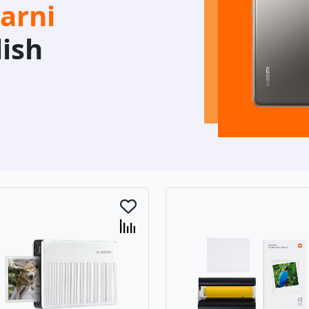
arni
lish