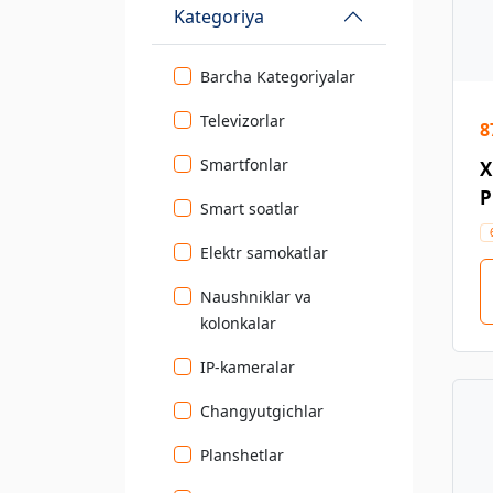
Kategoriya
Barcha Kategoriyalar
Televizorlar
8
Smartfonlar
X
P
Smart soatlar
Elektr samokatlar
Naushniklar va
kolonkalar
IP-kameralar
Changyutgichlar
Planshetlar