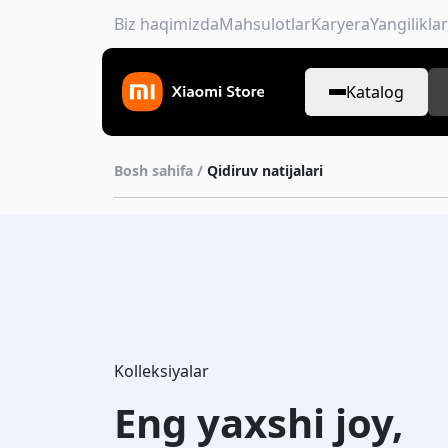
Biz haqimizda
Mahsulotlar
Karyera
Yangiliklar
Katalog
Bosh sahifa /
Qidiruv natijalari
Kolleksiyalar
Eng yaxshi joy,