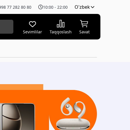
O'zbek
998 77 282 80 80
10:00 - 22:00
Sevimlilar
Taqqoslash
Savat