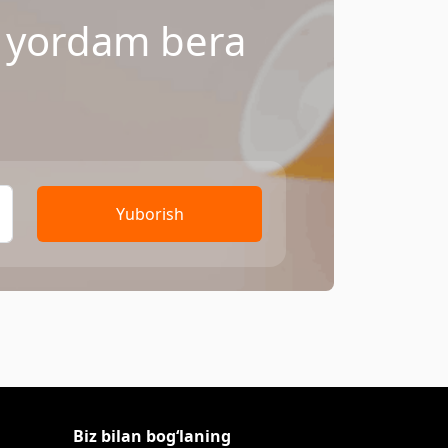
a yordam bera
Yuborish
Biz bilan bog‘laning