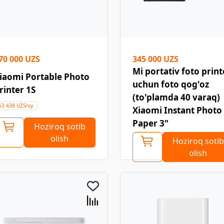
70 000 UZS
345 000 UZS
Mi portativ foto print
iaomi Portable Photo
uchun foto qog'oz
rinter 1S
(to'plamda 40 varaq)
63 438 UZS/oy
Xiaomi Instant Photo
Paper 3"
Hoziroq sotib
olish
Hoziroq sotib
olish