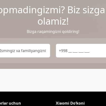
opmadingizmi? Biz sizg
olamiz!
Bizga raqamingizni qoldiring!
orlar uchun
Xiaomi Do‘koni