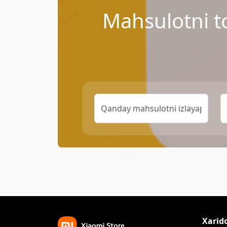
Mahsulotni t
Xarid