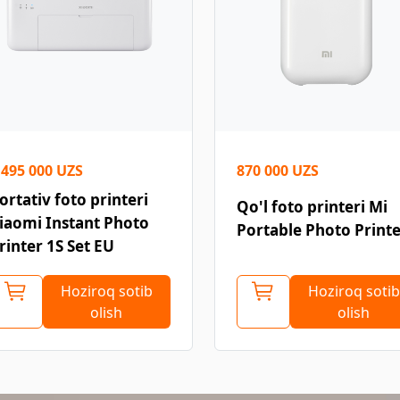
 495 000 UZS
870 000 UZS
ortativ foto printeri
Qo'l foto printeri Mi
iaomi Instant Photo
Portable Photo Print
rinter 1S Set EU
Hoziroq sotib
Hoziroq sotib
olish
olish