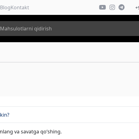
Blog
Kontakt
+
kin?
lang va savatga qo‘shing.