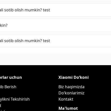
ali sotib olish mumkin? test
kin?
ali sotib olish mumkin? test
orlar uchun
Xiaomi Do‘koni
ib Berish
Biz haqimizda
Do‘konlarimiz
ylikni Tekshirish
Kontakt
t
Ma'lumot