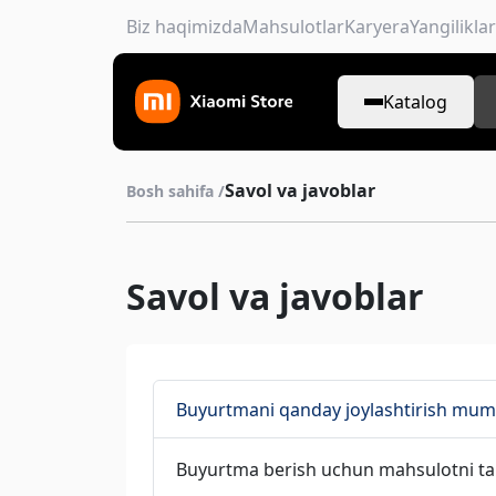
Biz haqimizda
Mahsulotlar
Karyera
Yangiliklar
Katalog
Savol va javoblar
Bosh sahifa /
Savol va javoblar
Buyurtmani qanday joylashtirish mum
Buyurtma berish uchun mahsulotni tan