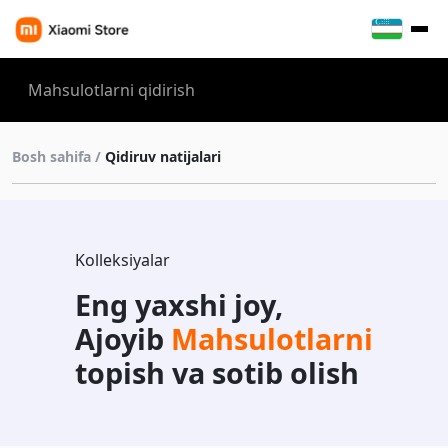
Bosh sahifa /
Qidiruv natijalari
Kolleksiyalar
Eng yaxshi joy,
Ajoyib
Mahsulotlarni
topish va sotib olish