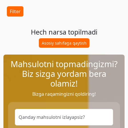
Filter
Hech narsa topilmadi
Asosiy sahifaga qaytish
Mahsulotni topmadingizmi?
Biz sizga yordam bera
olamiz!
Bizga raqamingizni qoldiring!