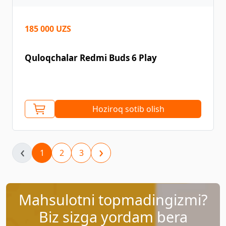
185 000 UZS
Quloqchalar Redmi Buds 6 Play
Hoziroq sotib olish
‹
›
1
2
3
Mahsulotni topmadingizmi?
Biz sizga yordam bera