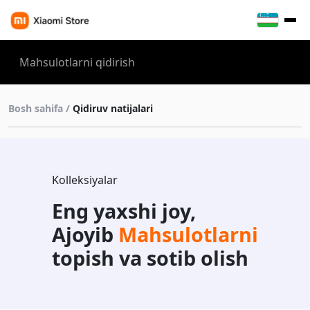
Bosh sahifa /
Qidiruv natijalari
Kolleksiyalar
Eng yaxshi joy,
Ajoyib
Mahsulotlarni
topish va sotib olish