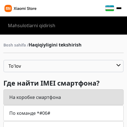
Haqiqiyligini tekshirish
Bosh sahifa /
To'lov
To'lov
Где найти IMEI смартфона?
Yetkazib berish
На коробке смартфона
Tovarni qaytarish Xiaomi
По команде *#06#
Tovarlar kafolati
Yo‘riqnomalar