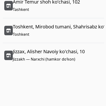
Amir Temur shoh koʻchasi, 102
Tashkent
Toshkent, Mirobod tumani, Shahrisabz koʻc
Toshkent
Jizzax, Alisher Navoiy ko'chasi, 10
Jizzakh — Narxchi (hamkor do‘kon)