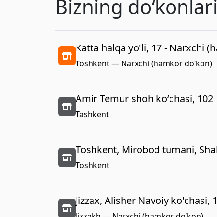
Bizning doʻkonlar
Katta halqa yo'li, 17 - Narxchi 
Toshkent — Narxchi (hamkor do‘kon)
Amir Temur shoh koʻchasi, 102
Tashkent
Toshkent, Mirobod tumani, Shah
Toshkent
Jizzax, Alisher Navoiy ko'chasi, 
Jizzakh — Narxchi (hamkor do‘kon)