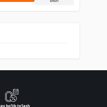
olish
ay bo‘lib to‘lash