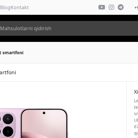
Blog
Kontakt
+
t smartfoni
artfoni
X
L
t
s
U
6
q