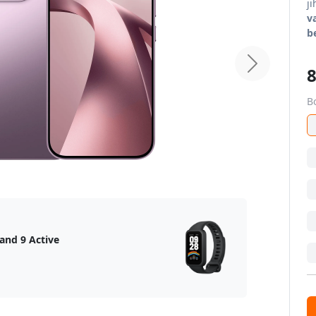
j
v
b
home.next
8
Bo
and 9 Active