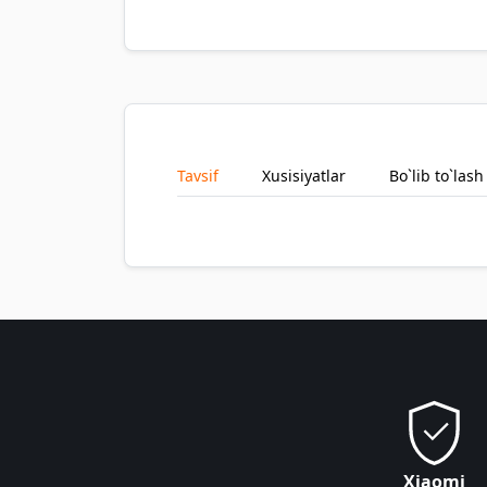
Tavsif
Xusisiyatlar
Bo`lib to`lash
Xiaomi