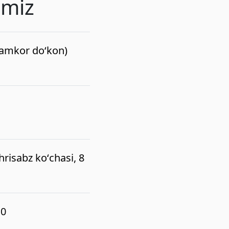
imiz
(hamkor do‘kon)
risabz koʻchasi, 8
10