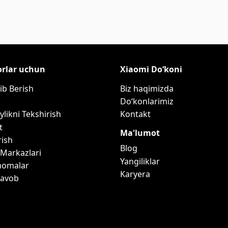
orlar uchun
Xiaomi Do‘koni
ib Berish
Biz haqimizda
Do‘konlarimiz
ylikni Tekshirish
Kontakt
t
Ma'lumot
rish
Blog
 Markazlari
Yangiliklar
nomalar
Karyera
Javob