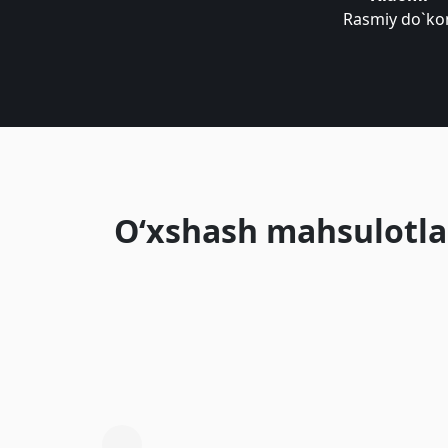
Rasmiy do`ko
O‘xshash mahsulotla