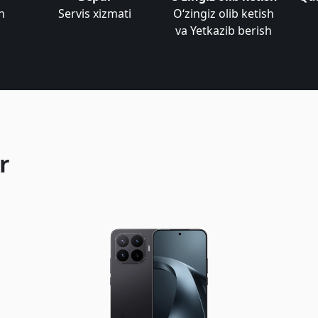
n
Servis xizmati
Oʻzingiz olib ketish
va Yetkazib berish
r