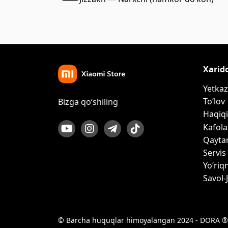
Xarid
Yetkaz
To‘lov
Bizga qo‘shiling
Haqiqi
Kafola
Qayta
Servis
Yo‘riq
Savol-
© Barcha huquqlar himoyalangan 2024 - DORA ®