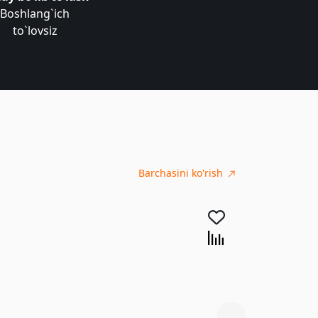
Boshlang`ich
to`lovsiz
Barchasini ko'rish