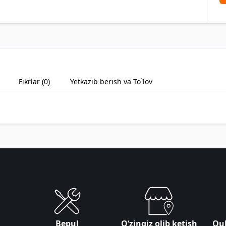
Fikrlar (
0
)
Yetkazib berish va To`lov
Bepul
Oʻzingiz olib ketish
Qul