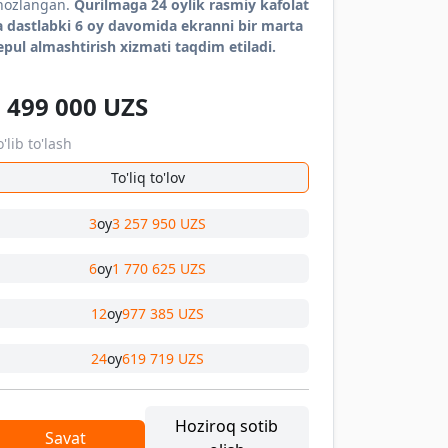
ihozlangan.
Qurilmaga 24 oylik rasmiy kafolat
a dastlabki 6 oy davomida ekranni bir marta
epul almashtirish xizmati taqdim etiladi.
 499 000
UZS
'lib to'lash
To'liq to'lov
3
oy
3 257 950 UZS
6
oy
1 770 625 UZS
12
oy
977 385 UZS
24
oy
619 719 UZS
Hoziroq sotib
Savat