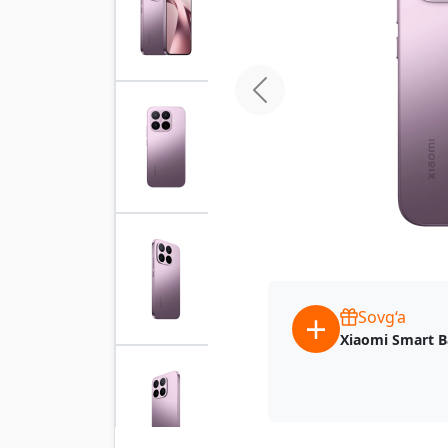
home.previous
Sovg‘a
Xiaomi Smart B