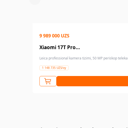
9 989 000 UZS
Xiaomi 17T Pro...
Leica professional kamera tizimi, 50 MP periskop teleka
1 148 735 UZS/oy