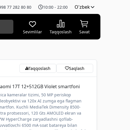
O'zbek
998 77 282 80 80
10:00 - 22:00
Sevimlilar
Taqqoslash
Savat
Taqqoslash
Saqlash
iaomi 17T 12+512GB Violet smartfoni
eica kameralar tizimi, 50 MP periskop
eleobyektivi va 120x AI zumga ega flagman
martfon. Kuchli MediaTek Dimensity 8500-
ltra protsessori, 120 Gts AMOLED ekran va
7W HyperCharge zaryadlashni qo‘llab-
uvvatlovchi 6500 mA·soat batareya bilan