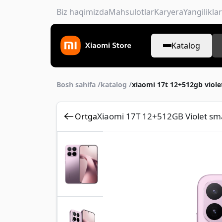
Biz haqimizda
Mahsulotlar
Karyera
Yangiliklar
Katalog
Bosh sahifa /
katalog /
xiaomi 17t 12+512gb viole
Xiaomi 17T 12+512GB Violet sm
Ortga