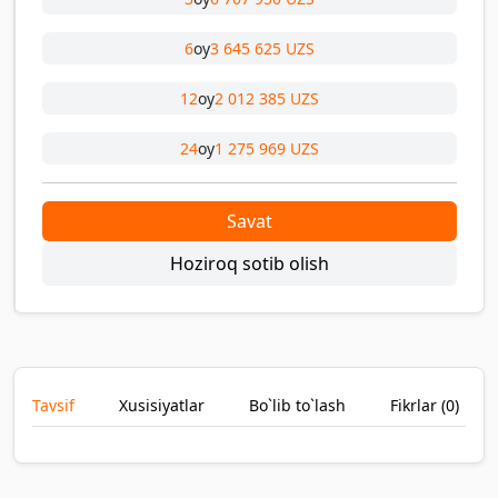
6
oy
3 645 625 UZS
12
oy
2 012 385 UZS
24
oy
1 275 969 UZS
Savat
Hoziroq sotib olish
Tavsif
Xusisiyatlar
Bo`lib to`lash
Fikrlar (
0
)