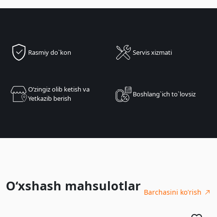
Rasmiy do`kon
Servis xizmati
Oʻzingiz olib ketish va
Boshlang`ich to`lovsiz
Yetkazib berish
O‘xshash mahsulotlar
Barchasini ko'rish