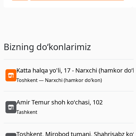
Bizning doʻkonlarimiz
Katta halqa yo'li, 17 - Narxchi (hamkor do‘
Toshkent — Narxchi (hamkor do‘kon)
Amir Temur shoh koʻchasi, 102
Tashkent
Toshkent, Mirobod tumani, Shahrisabz koʻc