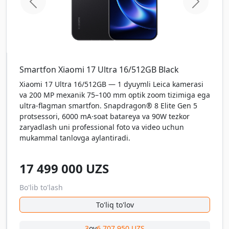
home.previous
home.ne
Smartfon Xiaomi 17 Ultra 16/512GB Black
Xiaomi 17 Ultra 16/512GB — 1 dyuymli Leica kamerasi
va 200 MP mexanik 75–100 mm optik zoom tizimiga ega
ultra-flagman smartfon. Snapdragon® 8 Elite Gen 5
protsessori, 6000 mA·soat batareya va 90W tezkor
zaryadlash uni professional foto va video uchun
mukammal tanlovga aylantiradi.
17 499 000
UZS
Bo'lib to'lash
To'liq to'lov
3
oy
6 707 950 UZS