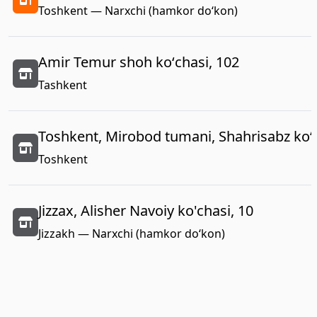
Toshkent — Narxchi (hamkor do‘kon)
Amir Temur shoh koʻchasi, 102
Tashkent
Toshkent, Mirobod tumani, Shahrisabz koʻc
Toshkent
Jizzax, Alisher Navoiy ko'chasi, 10
Jizzakh — Narxchi (hamkor do‘kon)