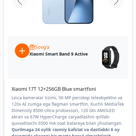
home.previous
home.ne
Sovg‘a
Xiaomi Smart Band 9 Active
Xiaomi 17T 12+256GB Blue smartfoni
Leica kameralar tizimi, 50 MP periskop teleobyektivi va
120x AI zumga ega flagman smartfon. Kuchli MediaTek
Dimensity 8500-Ultra protsessori, 120 Gts AMOLED
ekran va 67W HyperCharge zaryadlashni qo‘llab-
quvvatlovchi 6500 mA·soat batareya bilan jihozlangan.
Qurilmaga 24 oylik rasmiy kafolat va dastlabki 6 oy
davomida ekranni bir marta bepul almashtirish