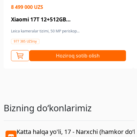
8 499 000 UZS
Xiaomi 17T 12+512GB...
Leica kameralar tizimi, 50 MP periskop...
977 385 UZS/oy
Hoziroq sotib olish
Bizning doʻkonlarimiz
Katta halqa yo'li, 17 - Narxchi (hamkor do‘