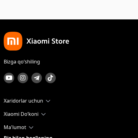
Bizga qo‘shiling
Xaridorlar uchun
Xiaomi Do‘koni
Ma'lumot
Biz bilan bog‘laning