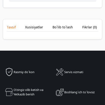
Tavsif
Xusisiyatlar
Bo`lib to`lash
Fikrlar (
0
)
Rasmiy do`kon
Servis xizmati
Oʻzingiz olib ketish va
Boshlang`ich to`lovsiz
Yetkazib berish