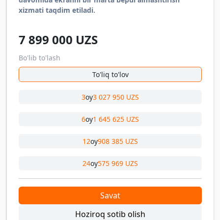
xizmati taqdim etiladi.
7 899 000
UZS
Bo'lib to'lash
To'liq to'lov
3
oy
3 027 950 UZS
6
oy
1 645 625 UZS
12
oy
908 385 UZS
24
oy
575 969 UZS
Savat
Hoziroq sotib olish