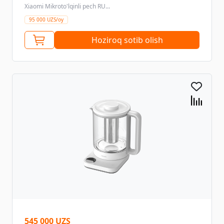
Xiaomi Mikroto'lqinli pech RU...
95 000 UZS/oy
Hoziroq sotib olish
545 000 UZS