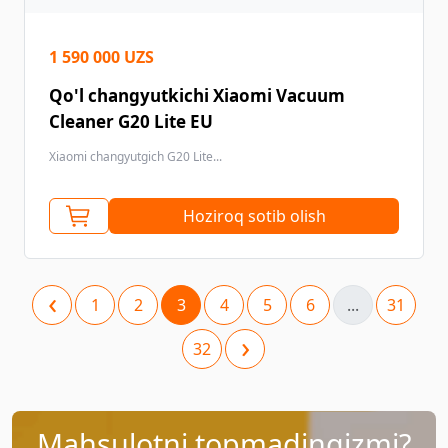
1 590 000 UZS
Qo'l changyutkichi Xiaomi Vacuum
Cleaner G20 Lite EU
Xiaomi changyutgich G20 Lite...
Hoziroq sotib olish
‹
1
2
3
4
5
6
...
31
›
32
Mahsulotni topmadingizmi?