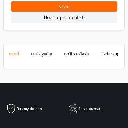
Savat
Hoziroq sotib olish
Tavsif
Xusisiyatlar
Bo`lib to`lash
Fikrlar (
0
)
Rasmiy do`kon
Servis xizmati