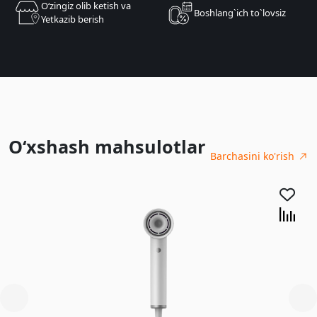
Oʻzingiz olib ketish va
Boshlang`ich to`lovsiz
Yetkazib berish
O‘xshash mahsulotlar
Barchasini ko'rish