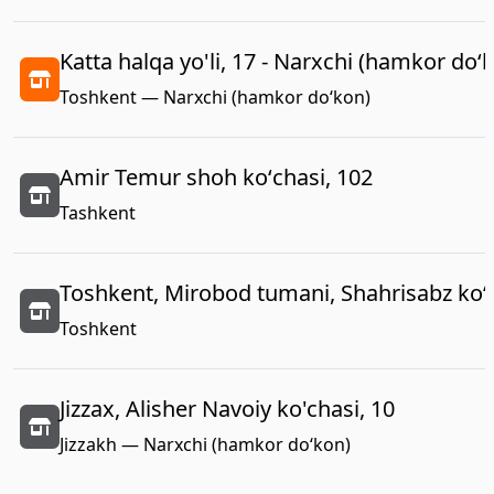
Katta halqa yo'li, 17 - Narxchi (hamkor do‘
Toshkent — Narxchi (hamkor do‘kon)
Amir Temur shoh koʻchasi, 102
Tashkent
Toshkent, Mirobod tumani, Shahrisabz koʻc
Toshkent
Jizzax, Alisher Navoiy ko'chasi, 10
Jizzakh — Narxchi (hamkor do‘kon)