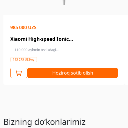
985 000 UZS
Xiaomi High-speed Ionic...
— 110 000 ayl/min tezlikdagi...
113 275 UZS/oy
Hoziroq sotib olish
Bizning doʻkonlarimiz