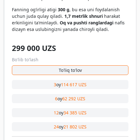
Fanning og‘irligi atigi
300 g
, bu esa uni foydalanish
uchun juda qulay qiladi.
1,7 metrlik shnuri
harakat
erkinligini ta’minlaydi.
Oq va pushti ranglardagi
nafis
dizayn esa uslubingizni yanada chiroyli qiladi.
299 000
UZS
Bo'lib to'lash
To'liq to'lov
3
oy
114 617 UZS
6
oy
62 292 UZS
12
oy
34 385 UZS
24
oy
21 802 UZS