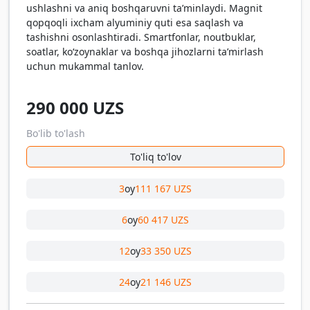
ushlashni va aniq boshqaruvni ta’minlaydi. Magnit
qopqoqli ixcham alyuminiy quti esa saqlash va
tashishni osonlashtiradi. Smartfonlar, noutbuklar,
soatlar, ko‘zoynaklar va boshqa jihozlarni ta’mirlash
uchun mukammal tanlov.
290 000
UZS
Bo'lib to'lash
To'liq to'lov
3
oy
111 167 UZS
6
oy
60 417 UZS
12
oy
33 350 UZS
24
oy
21 146 UZS