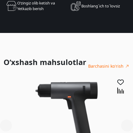
Oʻzingiz olib ketish va
Boshlang`ich to`lovsiz
Yetkazib berish
O‘xshash mahsulotlar
Barchasini ko'rish