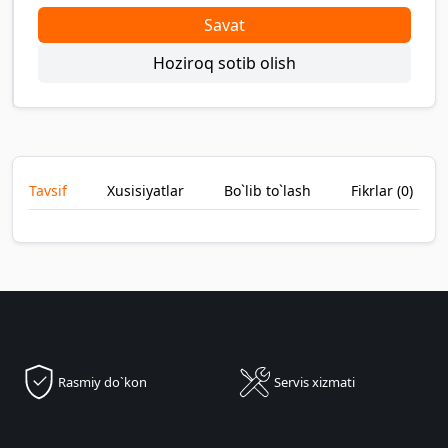
Savat
Hoziroq sotib olish
Tavsif
Xusisiyatlar
Bo`lib to`lash
Fikrlar (
0
)
Rasmiy do`kon
Servis xizmati