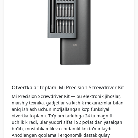
Otvertkalar toplami Mi Precision Screwdriver Kit
Mi Precision Screwdriver Kit — bu elektronik jihozlar,
maishiy texnika, gadjetlar va kichik mexanizmlar bilan
aniq ishlash uchun mo‘ljallangan ko‘p funksiyali
otvertka to‘plami. To‘plam tarkibiga 24 ta magnitli
uchlik kiradi, ular yuqori sifatli S2 po‘latidan yasalgan
bo‘lib, mustahkamlik va chidamlilikni ta’minlaydi.
Anodlangan qoplamali ergonomik dastak qulay