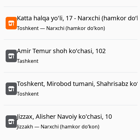
Katta halqa yo'li, 17 - Narxchi (hamkor do‘
Toshkent — Narxchi (hamkor do‘kon)
Amir Temur shoh koʻchasi, 102
Tashkent
Toshkent, Mirobod tumani, Shahrisabz koʻc
Toshkent
Jizzax, Alisher Navoiy ko'chasi, 10
Jizzakh — Narxchi (hamkor do‘kon)