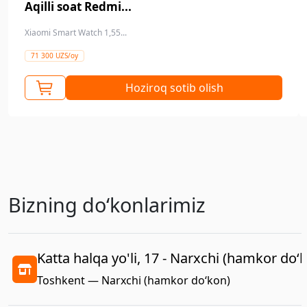
Aqilli soat Redmi...
Xiaomi Smart Watch 1,55...
71 300 UZS/oy
Hoziroq sotib olish
Bizning doʻkonlarimiz
Katta halqa yo'li, 17 - Narxchi (hamkor do‘
Toshkent — Narxchi (hamkor do‘kon)