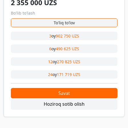
2 355 000
UZS
Bo'lib to'lash
To'liq to'lov
3
oy
902 750 UZS
6
oy
490 625 UZS
12
oy
270 825 UZS
24
oy
171 719 UZS
Savat
Hoziroq sotib olish