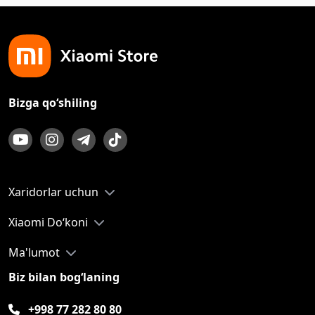
Bizga qo‘shiling
Xaridorlar uchun
Xiaomi Do‘koni
Ma'lumot
Biz bilan bog‘laning
+998 77 282 80 80