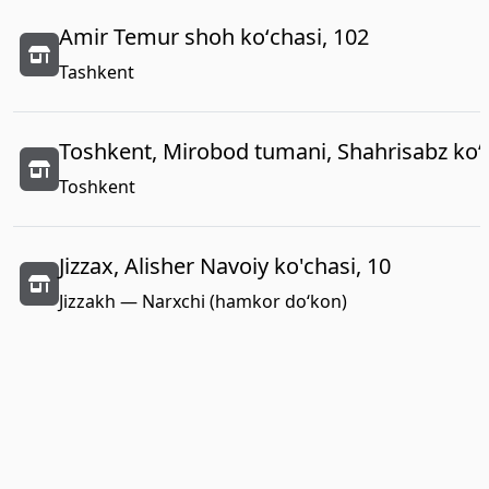
Amir Temur shoh koʻchasi, 102
Tashkent
Toshkent, Mirobod tumani, Shahrisabz koʻc
Toshkent
Jizzax, Alisher Navoiy ko'chasi, 10
Jizzakh — Narxchi (hamkor do‘kon)