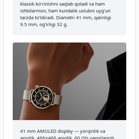
klassik ko‘rinishni saqlab qoladi va ham
ishbilarmon, ham kundalik uslubni uyg‘un
tarzda to‘ldiradi. Diametri 41 mm, qalinligi
9.5 mm, og‘irligi 32 g.
41 mm AMOLED displey — yorqinlik va
aniqlik. 466×466 aniqlik, 60 Gts yangilanish