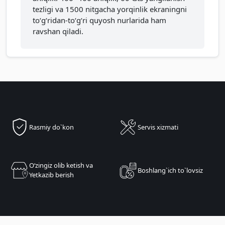
tezligi va 1500 nitgacha yorqinlik ekraningni
to‘g‘ridan-to‘g‘ri quyosh nurlarida ham
ravshan qiladi.
Rasmiy do`kon
Servis xizmati
Oʻzingiz olib ketish va
Boshlang`ich to`lovsiz
Yetkazib berish