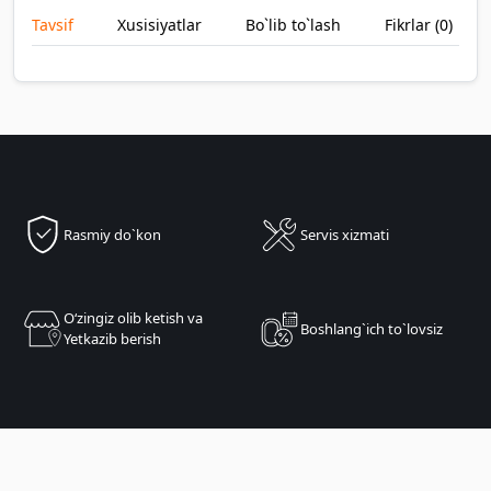
Tavsif
Xusisiyatlar
Bo`lib to`lash
Fikrlar (
0
)
Rasmiy do`kon
Servis xizmati
Oʻzingiz olib ketish va
Boshlang`ich to`lovsiz
Yetkazib berish