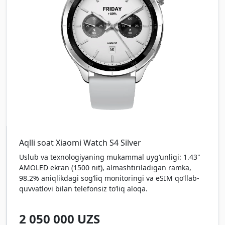
Aqlli soat Xiaomi Watch S4 Silver
Uslub va texnologiyaning mukammal uyg‘unligi: 1.43"
AMOLED ekran (1500 nit), almashtiriladigan ramka,
98.2% aniqlikdagi sog‘liq monitoringi va eSIM qo‘llab-
quvvatlovi bilan telefonsiz to‘liq aloqa.
2 050 000
UZS