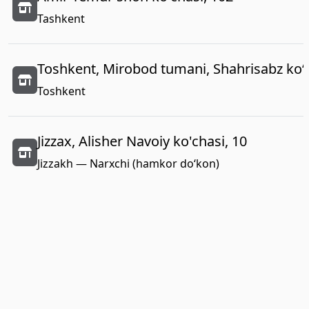
Tashkent
Toshkent, Mirobod tumani, Shahrisabz koʻc
Toshkent
Jizzax, Alisher Navoiy ko'chasi, 10
Jizzakh — Narxchi (hamkor do‘kon)