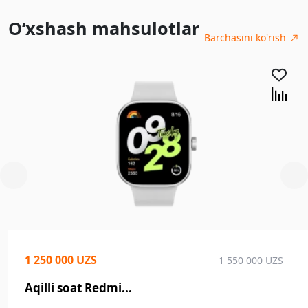
O‘xshash mahsulotlar
Barchasini ko'rish
1 250 000 UZS
1 550 000 UZS
Aqilli soat Redmi...