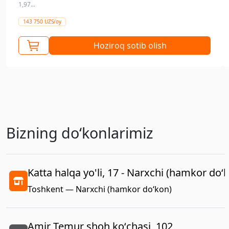
1,97...
143 750 UZS/oy
Hoziroq sotib olish
Bizning doʻkonlarimiz
Katta halqa yo'li, 17 - Narxchi (hamkor do‘
Toshkent — Narxchi (hamkor do‘kon)
Amir Temur shoh koʻchasi, 102