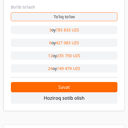
Bo'lib to'lash
To'liq to'lov
3
oy
785 833 UZS
6
oy
427 083 UZS
12
oy
235 750 UZS
24
oy
149 479 UZS
Savat
Hoziroq sotib olish