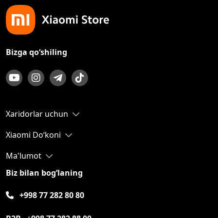
Bizga qo‘shiling
Xaridorlar uchun
Xiaomi Do‘koni
Ma'lumot
Biz bilan bog‘laning
+998 77 282 80 80