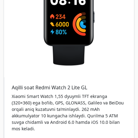
Aqilli soat Redmi Watch 2 Lite GL
Xiaomi Smart Watch 1,55 dyuymli TFT ekranga
(320×360) ega bo‘lib, GPS, GLONASS, Galileo va BeiDou
orqali aniq kuzatuvni ta’minlaydi. 262 mAh
akkumulyator 10 kungacha ishlaydi. Qurilma 5 ATM
suvga chidamli va Android 6.0 hamda iOS 10.0 bilan
mos keladi.