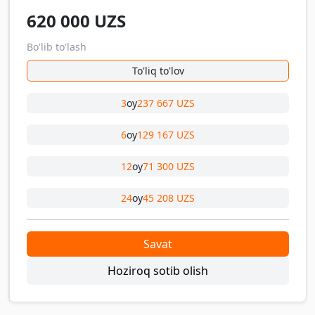
620 000
UZS
Bo'lib to'lash
To'liq to'lov
3
oy
237 667 UZS
6
oy
129 167 UZS
12
oy
71 300 UZS
24
oy
45 208 UZS
Savat
Hoziroq sotib olish