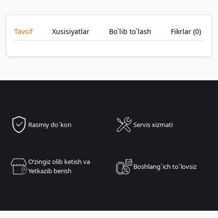
Tavsif
Xusisiyatlar
Bo`lib to`lash
Fikrlar (
0
)
Rasmiy do`kon
Servis xizmati
Oʻzingiz olib ketish va
Boshlang`ich to`lovsiz
Yetkazib berish