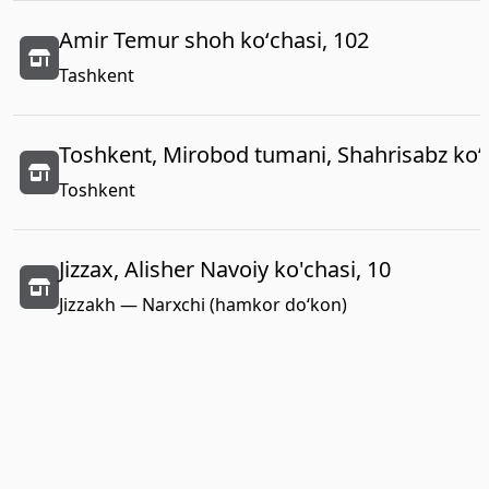
Amir Temur shoh koʻchasi, 102
Tashkent
Toshkent, Mirobod tumani, Shahrisabz koʻc
Toshkent
Jizzax, Alisher Navoiy ko'chasi, 10
Jizzakh — Narxchi (hamkor do‘kon)