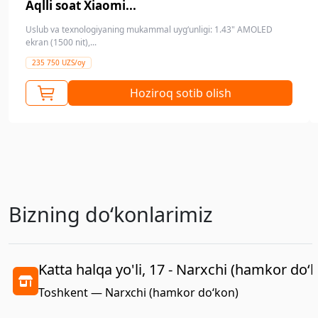
Aqlli soat Xiaomi...
Uslub va texnologiyaning mukammal uyg‘unligi: 1.43" AMOLED
ekran (1500 nit),...
235 750 UZS/oy
Hoziroq sotib olish
Bizning doʻkonlarimiz
Katta halqa yo'li, 17 - Narxchi (hamkor do‘
Toshkent — Narxchi (hamkor do‘kon)