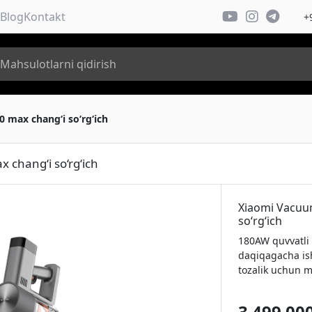
Blog
Kontakt
+
 max chang‘i so‘rg‘ich
chang‘i so‘rg‘ich
Xiaomi Vacuu
so‘rg‘ich
180AW quvvatli 
daqiqagacha is
tozalik uchun 
3 499 00