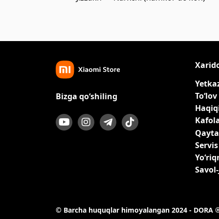
Xarid
Yetka
To‘lov
Bizga qo‘shiling
Haqiqi
Kafol
Qayta
Servis
Yo‘ri
Savol
© Barcha huquqlar himoyalangan 2024 - DORA 