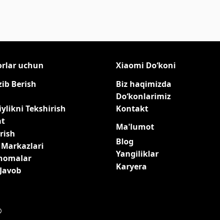
orlar uchun
Xiaomi Do‘koni
zib Berish
Biz haqimizda
Do‘konlarimiz
ylikni Tekshirish
Kontakt
at
Ma'lumot
rish
Blog
 Markazlari
Yangiliklar
qnomalar
Karyera
-Javob
®