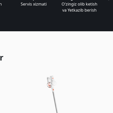
n
Servis xizmati
Oʻzingiz olib ketish
va Yetkazib berish
r