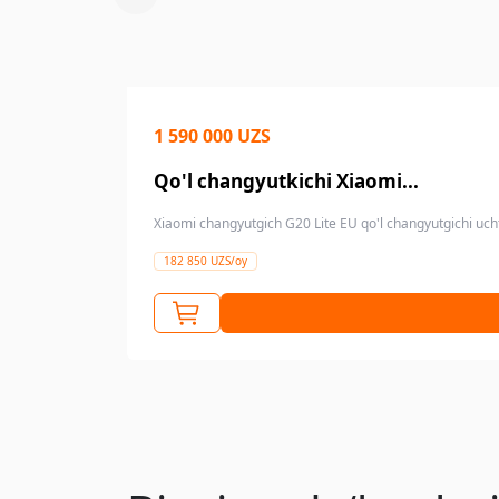
1 590 000 UZS
Qo'l changyutkichi Xiaomi...
Xiaomi changyutgich G20 Lite EU qo'l changyutgichi ucht
182 850 UZS/oy