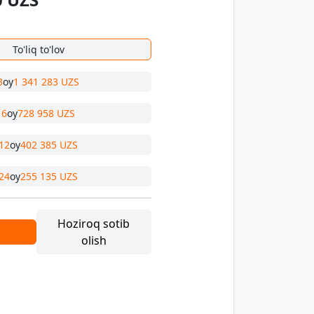
To'liq to'lov
3
oy
1 341 283 UZS
6
oy
728 958 UZS
12
oy
402 385 UZS
24
oy
255 135 UZS
Hoziroq sotib
olish