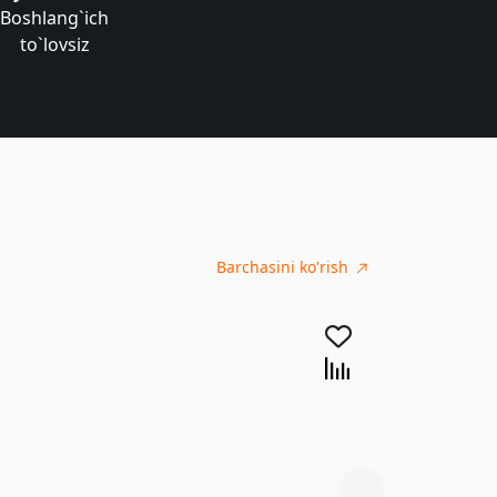
Boshlang`ich
to`lovsiz
Barchasini ko'rish