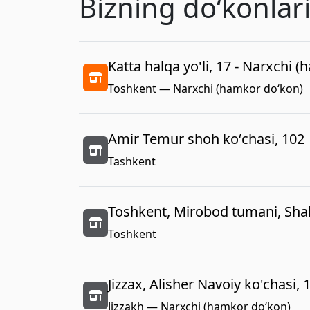
Bizning doʻkonlar
Katta halqa yo'li, 17 - Narxchi 
Toshkent — Narxchi (hamkor do‘kon)
Amir Temur shoh koʻchasi, 102
Tashkent
Toshkent, Mirobod tumani, Shah
Toshkent
Jizzax, Alisher Navoiy ko'chasi, 
Jizzakh — Narxchi (hamkor do‘kon)