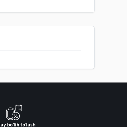
ay bo‘lib to‘lash