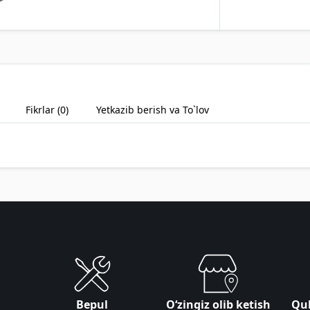
Fikrlar (
0
)
Yetkazib berish va To`lov
Bepul
Oʻzingiz olib ketish
Qul