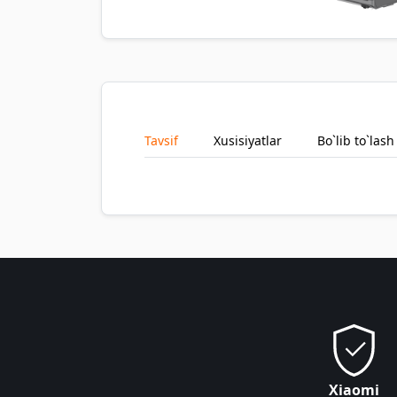
Tavsif
Xusisiyatlar
Bo`lib to`lash
Xiaomi