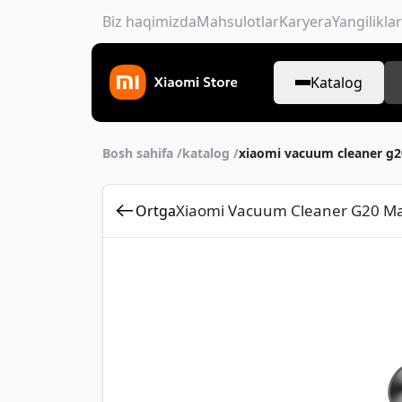
Biz haqimizda
Mahsulotlar
Karyera
Yangiliklar
Katalog
Bosh sahifa /
katalog /
xiaomi vacuum cleaner g20
Xiaomi Vacuum Cleaner G20 Max 
Ortga