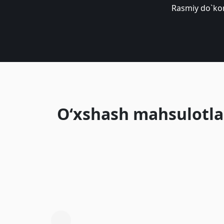
Rasmiy do`ko
O‘xshash mahsulotla