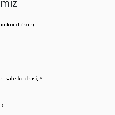
imiz
(hamkor do‘kon)
risabz koʻchasi, 8
10