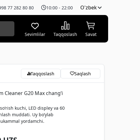
O'zbek
998 77 282 80 80
10:00 - 22:00
Sevimlilar
Taqqoslash
Savat
Taqqoslash
Saqlash
m Cleaner G20 Max chang‘i
so‘rish kuchi, LED displey va 60
hlash muddati. Uy bo‘ylab
mukammal yordamchi.
0
UZS