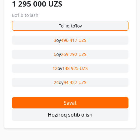
1 295 000
UZS
Bo'lib to'lash
To'liq to'lov
3
oy
496 417 UZS
6
oy
269 792 UZS
12
oy
148 925 UZS
24
oy
94 427 UZS
Savat
Hoziroq sotib olish