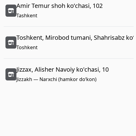
Amir Temur shoh koʻchasi, 102
Tashkent
Toshkent, Mirobod tumani, Shahrisabz koʻc
Toshkent
Jizzax, Alisher Navoiy ko'chasi, 10
Jizzakh — Narxchi (hamkor do‘kon)