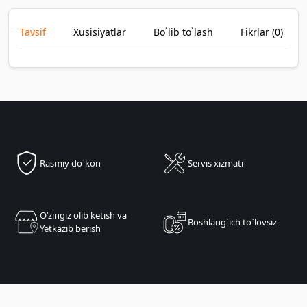
Tavsif
Xusisiyatlar
Bo`lib to`lash
Fikrlar (
0
)
Rasmiy do`kon
Servis xizmati
Oʻzingiz olib ketish va
Boshlang`ich to`lovsiz
Yetkazib berish