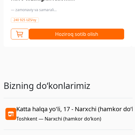
— zamonaviy va samarali...
240 925 UZS/oy
Hoziroq sotib olish
Bizning doʻkonlarimiz
Katta halqa yo'li, 17 - Narxchi (hamkor do‘
Toshkent — Narxchi (hamkor do‘kon)