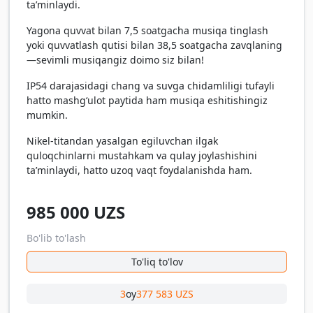
ta’minlaydi.
Yagona quvvat bilan 7,5 soatgacha musiqa tinglash
yoki quvvatlash qutisi bilan 38,5 soatgacha zavqlaning
—sevimli musiqangiz doimo siz bilan!
IP54 darajasidagi chang va suvga chidamliligi tufayli
hatto mashg‘ulot paytida ham musiqa eshitishingiz
mumkin.
Nikel-titandan yasalgan egiluvchan ilgak
quloqchinlarni mustahkam va qulay joylashishini
ta’minlaydi, hatto uzoq vaqt foydalanishda ham.
985 000
UZS
Bo'lib to'lash
To'liq to'lov
3
oy
377 583 UZS