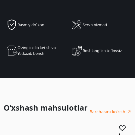
Rasmiy do`kon
Servis xizmati
Oʻzingiz olib ketish va
Boshlang`ich to`lovsiz
Yetkazib berish
O‘xshash mahsulotlar
Barchasini ko'rish