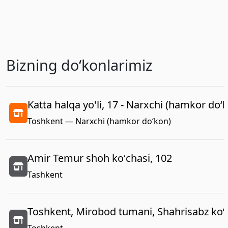
Bizning doʻkonlarimiz
Katta halqa yo'li, 17 - Narxchi (hamkor do‘
Toshkent — Narxchi (hamkor do‘kon)
Amir Temur shoh koʻchasi, 102
Tashkent
Toshkent, Mirobod tumani, Shahrisabz koʻc