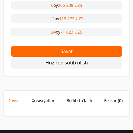
6
oy
205 208 UZS
12
oy
113 275 UZS
24
oy
71 823 UZS
Savat
Hoziroq sotib olish
Tavsif
Xusisiyatlar
Bo`lib to`lash
Fikrlar (
0
)