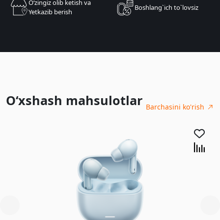
Oʻzingiz olib ketish va
Boshlang`ich to`lovsiz
Yetkazib berish
O‘xshash mahsulotlar
Barchasini ko'rish