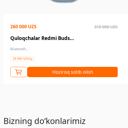
260 000 UZS
310 000 UZS
Quloqchalar Redmi Buds...
Bluetooth...
29 900 UZS/oy
Hoziroq sotib olish
Bizning doʻkonlarimiz