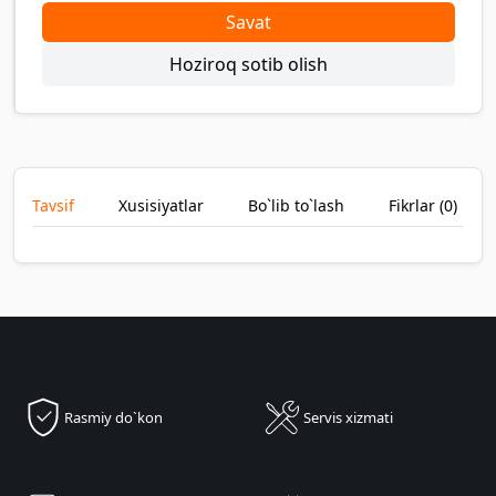
Savat
Hoziroq sotib olish
Tavsif
Xusisiyatlar
Bo`lib to`lash
Fikrlar (
0
)
Rasmiy do`kon
Servis xizmati