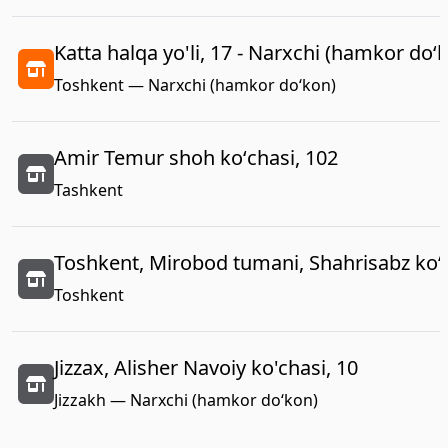
Katta halqa yo'li, 17 - Narxchi (hamkor do‘
Toshkent — Narxchi (hamkor do‘kon)
Amir Temur shoh koʻchasi, 102
Tashkent
Toshkent, Mirobod tumani, Shahrisabz koʻc
Toshkent
Jizzax, Alisher Navoiy ko'chasi, 10
Jizzakh — Narxchi (hamkor do‘kon)