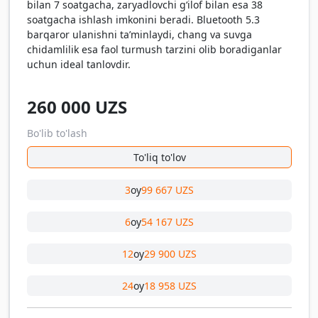
bilan 7 soatgacha, zaryadlovchi gʻilof bilan esa 38
soatgacha ishlash imkonini beradi. Bluetooth 5.3
barqaror ulanishni ta’minlaydi, chang va suvga
chidamlilik esa faol turmush tarzini olib boradiganlar
uchun ideal tanlovdir.
260 000
UZS
Bo'lib to'lash
To'liq to'lov
3
oy
99 667 UZS
6
oy
54 167 UZS
12
oy
29 900 UZS
24
oy
18 958 UZS