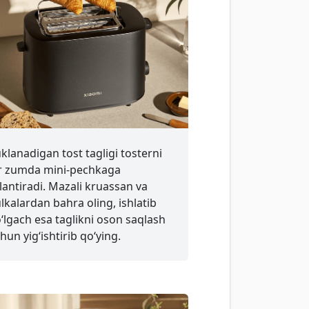
klanadigan tost tagligi tosterni
r zumda mini-pechkaga
lantiradi. Mazali kruassan va
lkalardan bahra oling, ishlatib
‘lgach esa taglikni oson saqlash
hun yig‘ishtirib qo‘ying.