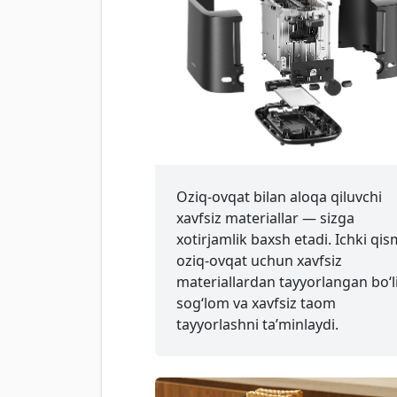
Oziq-ovqat bilan aloqa qiluvchi
xavfsiz materiallar — sizga
xotirjamlik baxsh etadi. Ichki qis
oziq-ovqat uchun xavfsiz
materiallardan tayyorlangan bo‘l
sog‘lom va xavfsiz taom
tayyorlashni ta’minlaydi.