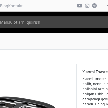
Blog
Kontakt
+
Xiaomi Toaste
Xiaomi Toaster 
bo‘lib, nonni bir
bo‘lishini ta’m
bo‘lgan ushbu q
darajadagi qovu
beradi. Uning i