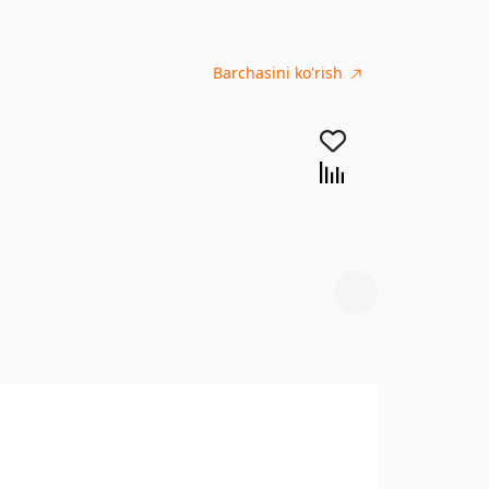
Barchasini ko'rish
560 000 UZ
Elektr cho