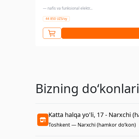
— nafis va funksional elektr...
44 850 UZS/oy
Bizning doʻkonlar
Katta halqa yo'li, 17 - Narxchi 
Toshkent — Narxchi (hamkor do‘kon)