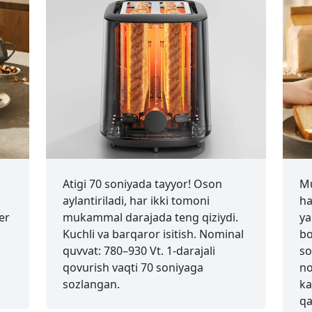
Atigi 70 soniyada tayyor! Oson
Mu
aylantiriladi, har ikki tomoni
ha
er
mukammal darajada teng qiziydi.
ya
Kuchli va barqaror isitish. Nominal
bo
quvvat: 780–930 Vt. 1-darajali
so
qovurish vaqti 70 soniyaga
no
sozlangan.
ka
qa