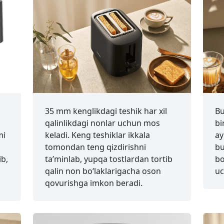
35 mm kenglikdagi teshik har xil
Bu
qalinlikdagi nonlar uchun mos
bi
mi
keladi. Keng teshiklar ikkala
ay
tomondan teng qizdirishni
bu
ib,
ta’minlab, yupqa tostlardan tortib
bo
qalin non bo‘laklarigacha oson
uc
qovurishga imkon beradi.