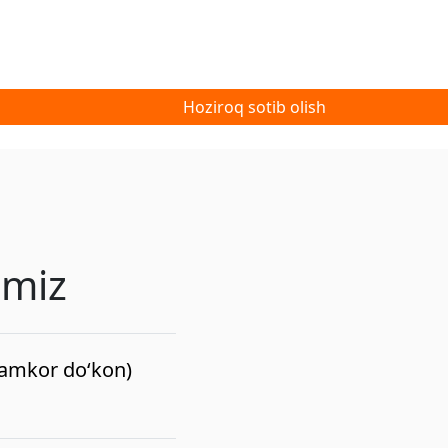
Hoziroq sotib olish
imiz
(hamkor do‘kon)