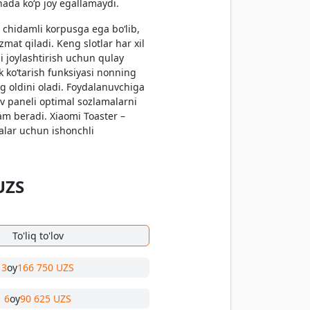
ada ko‘p joy egallamaydi.
a chidamli korpusga ega bo‘lib,
mat qiladi. Keng slotlar har xil
i joylashtirish uchun qulay
k ko‘tarish funksiyasi nonning
ng oldini oladi. Foydalanuvchiga
 paneli optimal sozlamalarni
m beradi. Xiaomi Toaster –
alar uchun ishonchli
UZS
To'liq to'lov
3
oy
166 750 UZS
6
oy
90 625 UZS