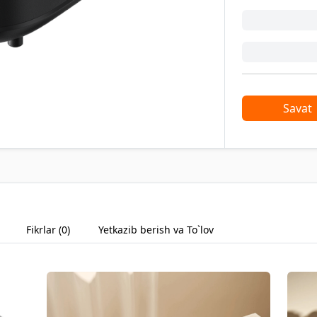
Savat
Fikrlar (
0
)
Yetkazib berish va To`lov