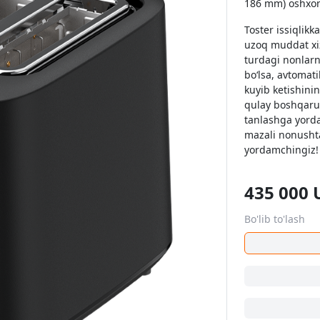
186 mm) oshxon
Toster issiqlikk
uzoq muddat xiz
turdagi nonlarn
bo‘lsa, avtomati
kuyib ketishini
qulay boshqaruv
tanlashga yorda
mazali nonusht
yordamchingiz!
435 000
Bo'lib to'lash