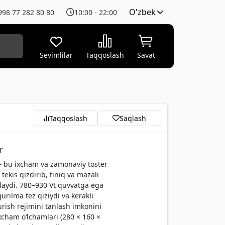
O'zbek
998 77 282 80 80
10:00 - 22:00
Sevimlilar
Taqqoslash
Savat
Taqqoslash
Saqlash
r
– bu ixcham va zamonaviy toster
 tekis qizdirib, tiniq va mazali
inlaydi. 780–930 Vt quvvatga ega
urilma tez qiziydi va kerakli
rish rejimini tanlash imkonini
xcham o‘lchamlari (280 × 160 ×