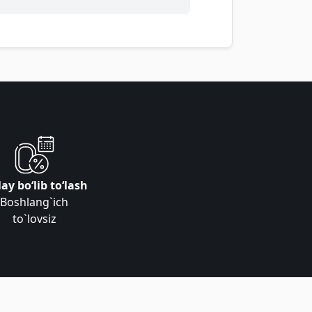
ay bo‘lib to‘lash
Boshlang`ich
to`lovsiz