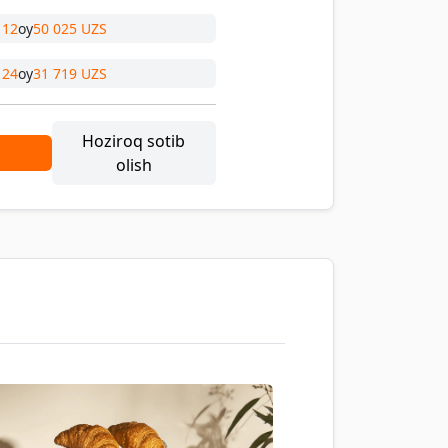
12
oy
50 025 UZS
24
oy
31 719 UZS
Hoziroq sotib
olish