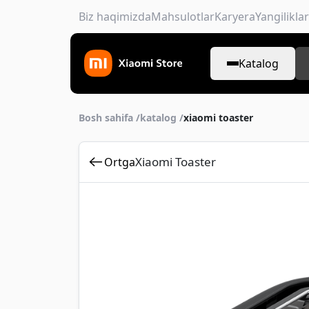
Biz haqimizda
Mahsulotlar
Karyera
Yangiliklar
Katalog
Bosh sahifa /
katalog /
xiaomi toaster
Xiaomi Toaster
Ortga