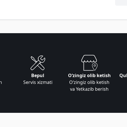
Bepul
Oʻzingiz olib ketish
Qul
n
Servis xizmati
Oʻzingiz olib ketish
va Yetkazib berish