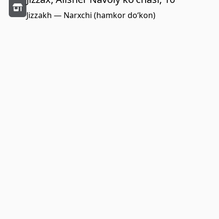
Jizzakh — Narxchi (hamkor do‘kon)