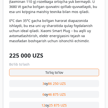
(taxminan 110 g) rozetkaga ortiqcha yuk bermaydi. U
3680 Vt gacha bo‘lgan quvvatni qo‘llab-quvvatlaydi, bu
esa uni ko‘pgina maishiy texnika bilan mos qiladi.
0°C dan 35°C gacha bo‘lgan harorat diapazonida
ishlaydi, bu esa uni uy sharoitida qulay foydalanish
uchun ideal qiladi. Xiaomi Smart Plug – bu aqlli uy
avtomatlashtirish, elektr energiyasini tejash va
masofadan boshqarish uchun ishonchli echimdir.
225 000
UZS
Bo'lib to'lash
To'liq to'lov
3
oy
86 250 UZS
6
oy
46 875 UZS
12
oy
25 875 UZS