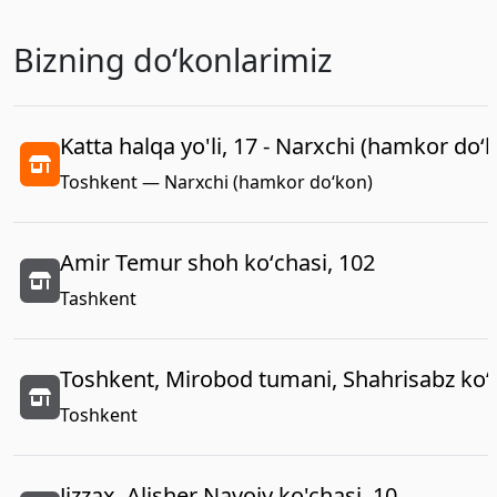
Bizning doʻkonlarimiz
Katta halqa yo'li, 17 - Narxchi (hamkor do‘
Toshkent — Narxchi (hamkor do‘kon)
Amir Temur shoh koʻchasi, 102
Tashkent
Toshkent, Mirobod tumani, Shahrisabz koʻc
Toshkent
Jizzax, Alisher Navoiy ko'chasi, 10