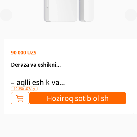
90 000 UZS
Deraza va eshikni...
– aqlli eshik va...
10 350 UZS/oy
Hoziroq sotib olish