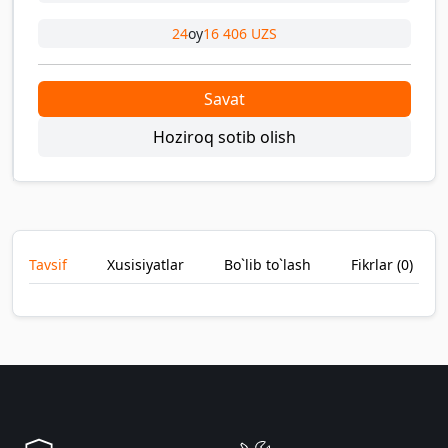
24
oy
16 406 UZS
Savat
Hoziroq sotib olish
Tavsif
Xusisiyatlar
Bo`lib to`lash
Fikrlar (
0
)