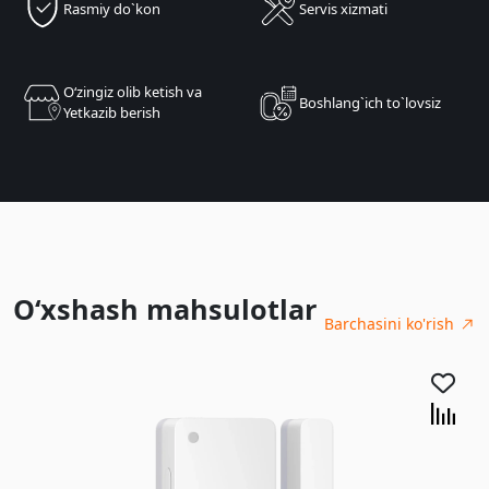
Rasmiy do`kon
Servis xizmati
Oʻzingiz olib ketish va
Boshlang`ich to`lovsiz
Yetkazib berish
O‘xshash mahsulotlar
Barchasini ko'rish