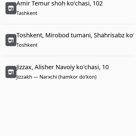
Amir Temur shoh koʻchasi, 102
Tashkent
Toshkent, Mirobod tumani, Shahrisabz koʻc
Toshkent
Jizzax, Alisher Navoiy ko'chasi, 10
Jizzakh — Narxchi (hamkor do‘kon)