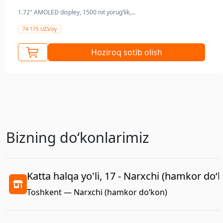
1.72" AMOLED displey, 1500 nit yorugʻlik,...
74 175 UZS/oy
Hoziroq sotib olish
Bizning doʻkonlarimiz
Katta halqa yo'li, 17 - Narxchi (hamkor do‘
Toshkent — Narxchi (hamkor do‘kon)