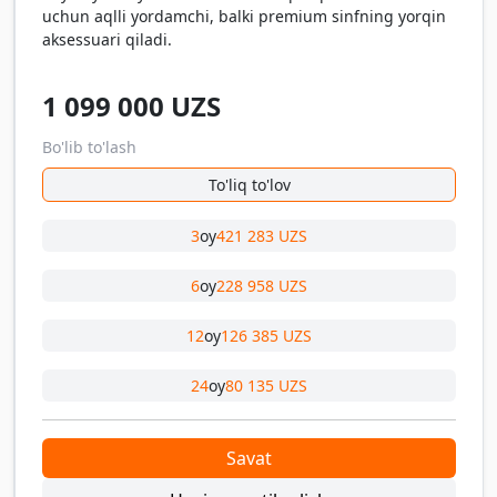
uchun aqlli yordamchi, balki premium sinfning yorqin
aksessuari qiladi.
1 099 000
UZS
Bo'lib to'lash
To'liq to'lov
3
oy
421 283 UZS
6
oy
228 958 UZS
12
oy
126 385 UZS
24
oy
80 135 UZS
Savat