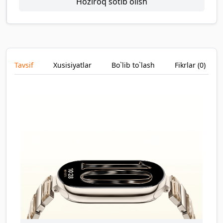
Hoziroq sotib olish
Tavsif
Xusisiyatlar
Bo`lib to`lash
Fikrlar (
0
)