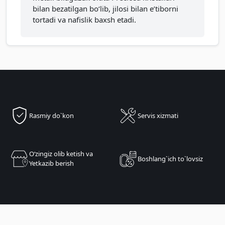
bilan bezatilgan bo‘lib, jilosi bilan e’tiborni
tortadi va nafislik baxsh etadi.
Rasmiy do`kon
Servis xizmati
Oʻzingiz olib ketish va
Boshlang`ich to`lovsiz
Yetkazib berish