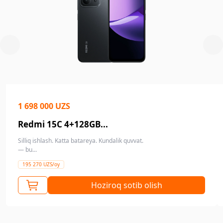
1 698 000 UZS
Redmi 15C 4+128GB...
Silliq ishlash. Katta batareya. Kundalik quvvat.
— bu...
195 270 UZS/oy
Hoziroq sotib olish