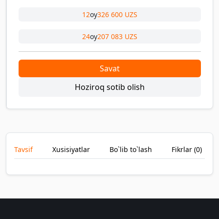
12
oy
326 600 UZS
24
oy
207 083 UZS
Savat
Hoziroq sotib olish
Tavsif
Xusisiyatlar
Bo`lib to`lash
Fikrlar (
0
)