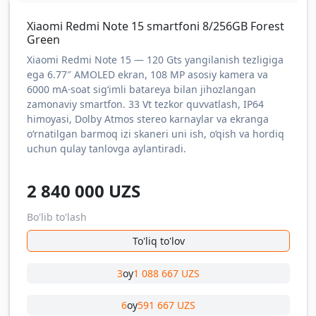
Xiaomi Redmi Note 15 smartfoni 8/256GB Forest
Green
Xiaomi Redmi Note 15 — 120 Gts yangilanish tezligiga
ega 6.77″ AMOLED ekran, 108 MP asosiy kamera va
6000 mA·soat sig‘imli batareya bilan jihozlangan
zamonaviy smartfon. 33 Vt tezkor quvvatlash, IP64
himoyasi, Dolby Atmos stereo karnaylar va ekranga
o‘rnatilgan barmoq izi skaneri uni ish, o‘qish va hordiq
uchun qulay tanlovga aylantiradi.
2 840 000
UZS
Bo'lib to'lash
To'liq to'lov
3
oy
1 088 667 UZS
6
oy
591 667 UZS