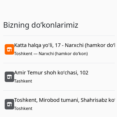
Bizning doʻkonlarimiz
Katta halqa yo'li, 17 - Narxchi (hamkor do‘
Toshkent — Narxchi (hamkor do‘kon)
Amir Temur shoh koʻchasi, 102
Tashkent
Toshkent, Mirobod tumani, Shahrisabz koʻc
Toshkent