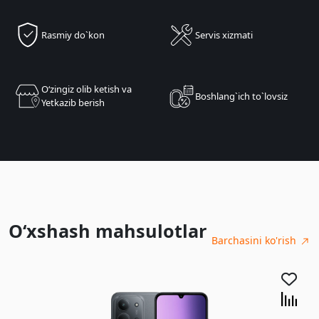
Rasmiy do`kon
Servis xizmati
Oʻzingiz olib ketish va
Boshlang`ich to`lovsiz
Yetkazib berish
O‘xshash mahsulotlar
Barchasini ko'rish