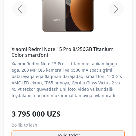
home.previous
home.ne
Xiaomi Redmi Note 15 Pro 8/256GB Titanium
Color smartfoni
Xiaomi Redmi Note 15 Pro — titan mustahkamligiga
ega, 200 MP OIS kamerali va 6500 mA·soat sig‘imli
batareyaga ega flagman darajadagi smartfon. 120 Gts
AMOLED ekran, IP65 himoya, Gorilla Glass Victus 2 va
45 Vt tezkor quvvatlash uni foto, video va kundalik
foydalanish uchun mukammal tanlovga aylantiradi.
3 795 000
UZS
Bo'lib to'lash
To'liq to'lov