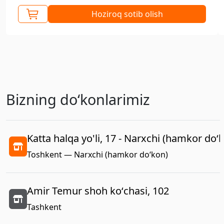
Hoziroq sotib olish
Bizning doʻkonlarimiz
Katta halqa yo'li, 17 - Narxchi (hamkor do‘
Toshkent — Narxchi (hamkor do‘kon)
Amir Temur shoh koʻchasi, 102
Tashkent