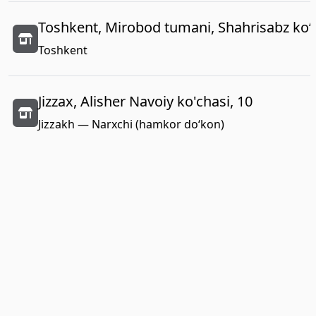
Toshkent, Mirobod tumani, Shahrisabz koʻc
Toshkent
Jizzax, Alisher Navoiy ko'chasi, 10
Jizzakh — Narxchi (hamkor do‘kon)