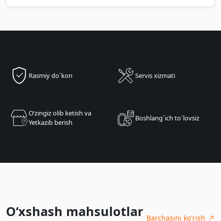
Rasmiy do`kon
Servis xizmati
Oʻzingiz olib ketish va
Boshlang`ich to`lovsiz
Yetkazib berish
O‘xshash mahsulotlar
Barchasini ko'rish