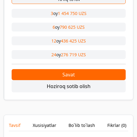
3
oy
1 454 750 UZS
6
oy
790 625 UZS
12
oy
436 425 UZS
24
oy
276 719 UZS
Savat
Hoziroq sotib olish
Tavsif
Xusisiyatlar
Bo`lib to`lash
Fikrlar (
0
)