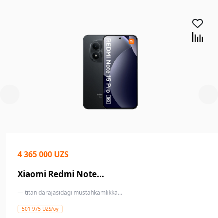
4 365 000 UZS
Xiaomi Redmi Note...
— titan darajasidagi mustahkamlikka...
501 975 UZS/oy