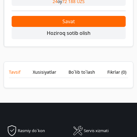
24
oy
72 188 UZS
Savat
Hoziroq sotib olish
Tavsif
Xusisiyatlar
Bo`lib to`lash
Fikrlar (
0
)
Rasmiy do`kon
Servis xizmati