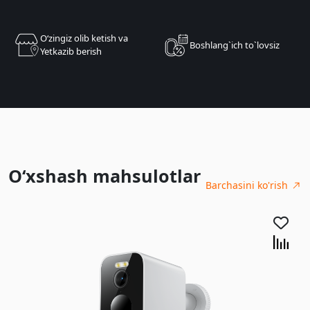
Oʻzingiz olib ketish va
Boshlang`ich to`lovsiz
Yetkazib berish
O‘xshash mahsulotlar
Barchasini ko'rish