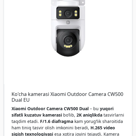
Ko'cha kamerasi Xiaomi Outdoor Camera CW500
Dual EU
Xiaomi Outdoor Camera CW500 Dual
– bu
yuqori
sifatli kuzatuv kamerasi
bo‘lib,
2K aniqlikda
tasvirlarni
taqdim etadi.
F/1.6 diafragma
kam yorug‘lik sharoitida
ham tiniq tasvir olish imkonini beradi,
H.265 video
siqish texnologiyasi
esa xotira joyini tejaydi. Kamera