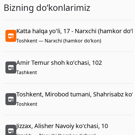
Bizning doʻkonlarimiz
Katta halqa yo'li, 17 - Narxchi (hamkor do‘
Toshkent — Narxchi (hamkor do‘kon)
Amir Temur shoh koʻchasi, 102
Tashkent
Toshkent, Mirobod tumani, Shahrisabz koʻc
Toshkent
Jizzax, Alisher Navoiy ko'chasi, 10