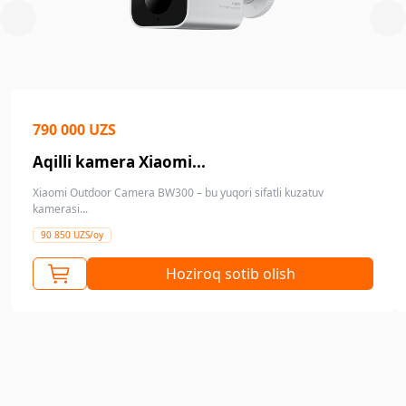
790 000 UZS
Aqilli kamera Xiaomi...
Xiaomi Outdoor Camera BW300 – bu yuqori sifatli kuzatuv
kamerasi...
90 850 UZS/oy
Hoziroq sotib olish