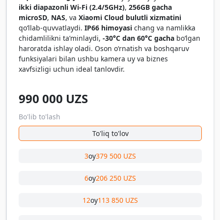
ikki diapazonli Wi-Fi (2.4/5GHz)
,
256GB gacha
microSD
,
NAS
, va
Xiaomi Cloud bulutli xizmatini
qo‘llab-quvvatlaydi.
IP66 himoyasi
chang va namlikka
chidamlilikni ta’minlaydi,
-30°C dan 60°C gacha
bo‘lgan
haroratda ishlay oladi. Oson o‘rnatish va boshqaruv
funksiyalari bilan ushbu kamera uy va biznes
xavfsizligi uchun ideal tanlovdir.
990 000
UZS
Bo'lib to'lash
To'liq to'lov
3
oy
379 500 UZS
6
oy
206 250 UZS
12
oy
113 850 UZS