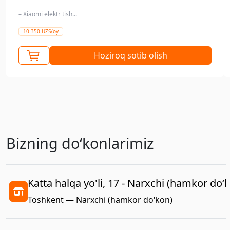
– Xiaomi elektr tish...
10 350 UZS/oy
Hoziroq sotib olish
Bizning doʻkonlarimiz
Katta halqa yo'li, 17 - Narxchi (hamkor do‘
Toshkent — Narxchi (hamkor do‘kon)