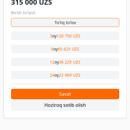
315 000
UZS
Bo'lib to'lash
To'liq to'lov
3
oy
120 750 UZS
6
oy
65 625 UZS
12
oy
36 225 UZS
24
oy
22 969 UZS
Savat
Hoziroq sotib olish