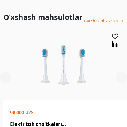
O‘xshash mahsulotlar
Barchasini ko'rish
90 000 UZS
Elektr tish cho'tkalari...