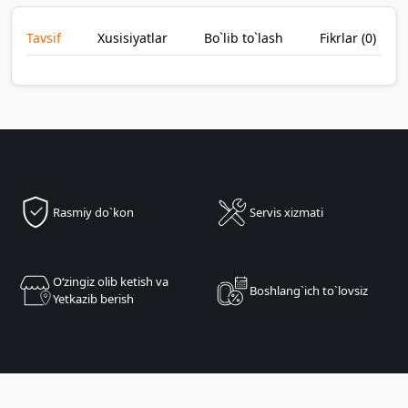
Tavsif
Xusisiyatlar
Bo`lib to`lash
Fikrlar (
0
)
Rasmiy do`kon
Servis xizmati
Oʻzingiz olib ketish va
Boshlang`ich to`lovsiz
Yetkazib berish