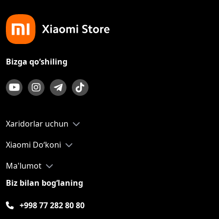
Bizga qo‘shiling
Xaridorlar uchun
Xiaomi Do‘koni
Ma'lumot
Biz bilan bog‘laning
+998 77 282 80 80