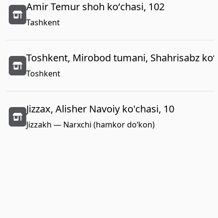
Amir Temur shoh koʻchasi, 102
Tashkent
Toshkent, Mirobod tumani, Shahrisabz koʻc
Toshkent
Jizzax, Alisher Navoiy ko'chasi, 10
Jizzakh — Narxchi (hamkor do‘kon)