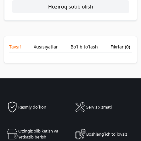
Hoziroq sotib olish
Tavsif
Xusisiyatlar
Bo`lib to`lash
Fikrlar (
0
)
Rasmiy do`kon
Servis xizmati
Oʻzingiz olib ketish va
Boshlang`ich to`lovsiz
Yetkazib berish