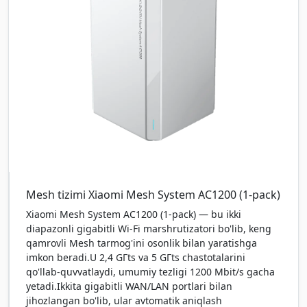
Mesh tizimi Xiaomi Mesh System AC1200 (1-pack)
Xiaomi Mesh System AC1200 (1-pack) — bu ikki
diapazonli gigabitli Wi-Fi marshrutizatori bo'lib, keng
qamrovli Mesh tarmog'ini osonlik bilan yaratishga
imkon beradi.U 2,4 GГts va 5 GГts chastotalarini
qo'llab-quvvatlaydi, umumiy tezligi 1200 Mbit/s gacha
yetadi.Ikkita gigabitli WAN/LAN portlari bilan
jihozlangan bo'lib, ular avtomatik aniqlash