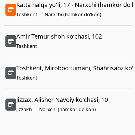
Katta halqa yo'li, 17 - Narxchi (hamkor do‘
Toshkent — Narxchi (hamkor do‘kon)
Amir Temur shoh koʻchasi, 102
Tashkent
Toshkent, Mirobod tumani, Shahrisabz koʻc
Toshkent
Jizzax, Alisher Navoiy ko'chasi, 10
Jizzakh — Narxchi (hamkor do‘kon)