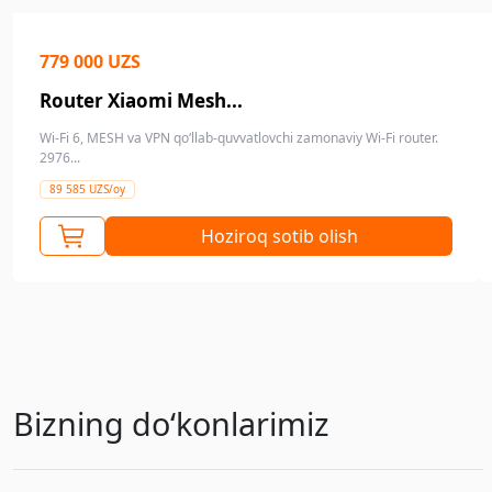
779 000 UZS
Router Xiaomi Mesh...
Wi-Fi 6, MESH va VPN qo‘llab-quvvatlovchi zamonaviy Wi-Fi router.
2976...
89 585 UZS/oy
Hoziroq sotib olish
Bizning doʻkonlarimiz