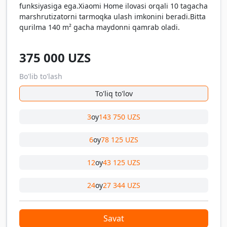
funksiyasiga ega.Xiaomi Home ilovasi orqali 10 tagacha
marshrutizatorni tarmoqka ulash imkonini beradi.Bitta
qurilma 140 m² gacha maydonni qamrab oladi.
375 000
UZS
Bo'lib to'lash
To'liq to'lov
3
oy
143 750 UZS
6
oy
78 125 UZS
12
oy
43 125 UZS
24
oy
27 344 UZS
Savat