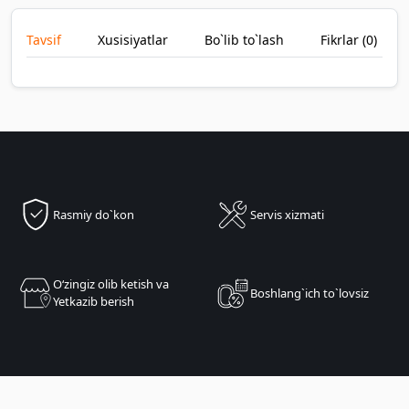
Tavsif
Xusisiyatlar
Bo`lib to`lash
Fikrlar (
0
)
Rasmiy do`kon
Servis xizmati
Oʻzingiz olib ketish va
Boshlang`ich to`lovsiz
Yetkazib berish