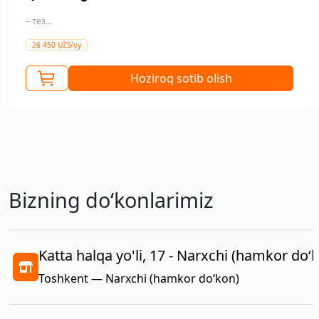
– тез...
26 450 UZS/oy
Hoziroq sotib olish
Bizning doʻkonlarimiz
Katta halqa yo'li, 17 - Narxchi (hamkor do‘
Toshkent — Narxchi (hamkor do‘kon)