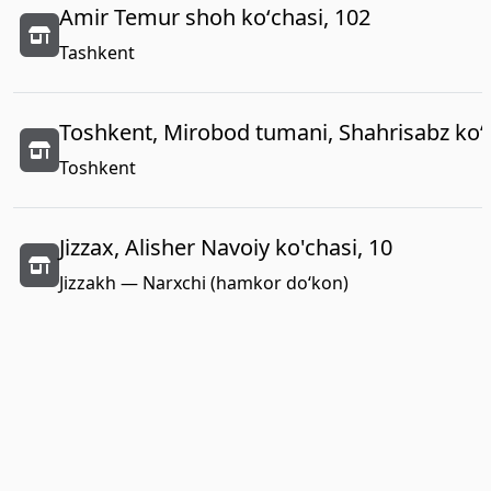
Amir Temur shoh koʻchasi, 102
Tashkent
Toshkent, Mirobod tumani, Shahrisabz koʻc
Toshkent
Jizzax, Alisher Navoiy ko'chasi, 10
Jizzakh — Narxchi (hamkor do‘kon)