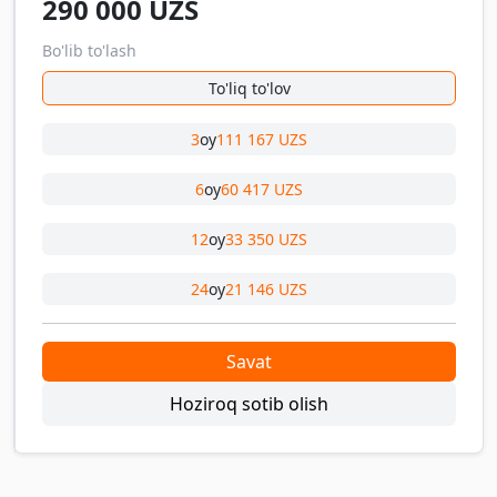
290 000
UZS
Bo'lib to'lash
To'liq to'lov
3
oy
111 167 UZS
6
oy
60 417 UZS
12
oy
33 350 UZS
24
oy
21 146 UZS
Savat
Hoziroq sotib olish