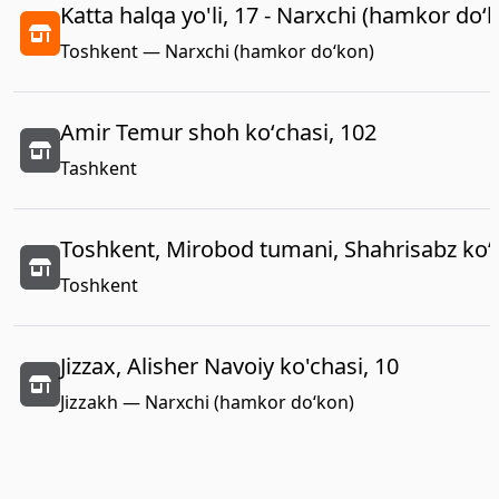
Katta halqa yo'li, 17 - Narxchi (hamkor do‘
Toshkent — Narxchi (hamkor do‘kon)
Amir Temur shoh koʻchasi, 102
Tashkent
Toshkent, Mirobod tumani, Shahrisabz koʻc
Toshkent
Jizzax, Alisher Navoiy ko'chasi, 10
Jizzakh — Narxchi (hamkor do‘kon)