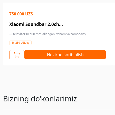
750 000 UZS
Xiaomi Soundbar 2.0ch...
— televizor uchun mo‘ljallangan ixcham va zamonaviy...
86 250 UZS/oy
Hoziroq sotib olish
Bizning doʻkonlarimiz