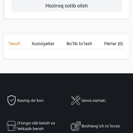
Hoziroq sotib olish
Tavsif
Xusisiyatlar
Bo`lib to`lash
Fikrlar (
0
)
Rasmiy do`kon
Servis xizmati
Oʻzingiz olib ketish va
Boshlang`ich to`lovsiz
Yetkazib berish