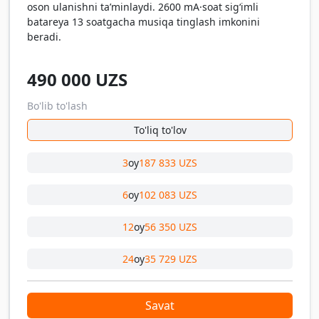
oson ulanishni ta’minlaydi. 2600 mA·soat sig‘imli
batareya 13 soatgacha musiqa tinglash imkonini
beradi.
490 000
UZS
Bo'lib to'lash
To'liq to'lov
3
oy
187 833 UZS
6
oy
102 083 UZS
12
oy
56 350 UZS
24
oy
35 729 UZS
Savat