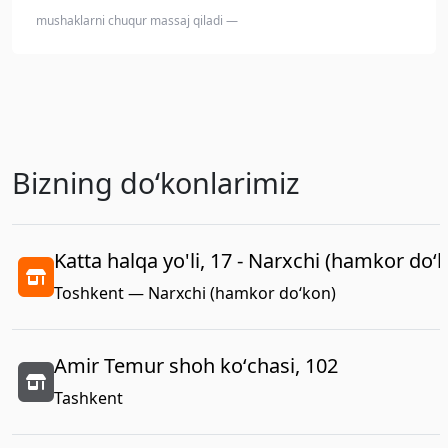
mushaklarni chuqur massaj qiladi —
Bizning doʻkonlarimiz
Katta halqa yo'li, 17 - Narxchi (hamkor do‘
Toshkent — Narxchi (hamkor do‘kon)
Amir Temur shoh koʻchasi, 102
Tashkent