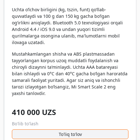
Uchta o‘lchov birligini (kg, tszin, funt) qo‘llab-
quvvatlaydi va 100 g dan 150 kg gacha bo‘lgan
og‘irlikni aniqlaydi. Bluetooth 5.0 texnologiyasi orqali
Android 4.4 / iOS 9.0 va undan yuqori tizimli
qurilmalarga osongina ulanib, ma'lumotlarni mobil
ilovaga uzatadi.
Mustahkamlangan shisha va ABS plastmassadan
tayyorlangan korpus uzoq muddatli foydalanish va
chiroyli dizaynni ta’minlaydi. Uchta AAA batareyasi
bilan ishlaydi va 0°C dan 40°C gacha bo‘lgan haroratda
samarali faoliyat yuritadi. Agar siz aniq va ishonchli
tarozi izlayotgan bo‘lsangiz, Mi Smart Scale 2 eng
yaxshi tanlovdir.
410 000
UZS
Bo'lib to'lash
To'liq to'lov