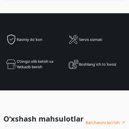
Rasmiy do`kon
Servis xizmati
Oʻzingiz olib ketish va
Boshlang`ich to`lovsiz
Yetkazib berish
O‘xshash mahsulotlar
Barchasini ko'rish