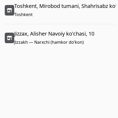
Toshkent, Mirobod tumani, Shahrisabz koʻc
Toshkent
Jizzax, Alisher Navoiy ko'chasi, 10
Jizzakh — Narxchi (hamkor do‘kon)