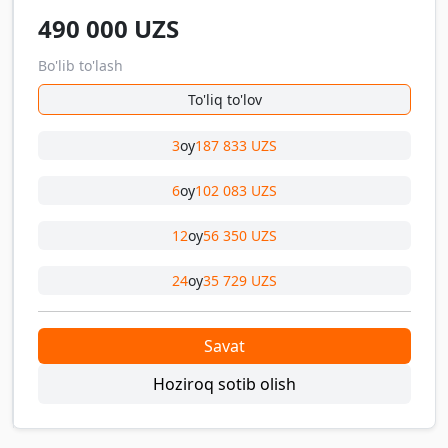
490 000
UZS
Bo'lib to'lash
To'liq to'lov
3
oy
187 833 UZS
6
oy
102 083 UZS
12
oy
56 350 UZS
24
oy
35 729 UZS
Savat
Hoziroq sotib olish