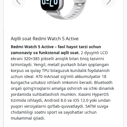
home.previous
home.ne
Aqilli soat Redmi Watch 5 Active
Redmi Watch 5 Active – faol hayot tarzi uchun
zamonaviy va funksional aqlli soat.
2 dyuymli LCD
ekrani 320×385 pikselli aniqlik bilan tiniq tasvirni
ta’minlaydi. Yengil, metall purkash bilan qoplangan
korpus va qulay TPU bilaguzuk kundalik foydalanish
uchun ideal. 470 mA/soat sig‘imli akkumulyator 18
kungacha uzluksiz ishlash imkonini beradi. Bluetooth
orqali qo‘ng‘iroqlarni amalga oshirish va ichki dinamik
yordamida suhbatlashish mumkin. Xiaomi HyperOS
tizimida ishlaydi, Android 8.0 va iOS 12.0 yoki undan
yuqori versiyalarni qo‘llab-quvvatlaydi. 5ATM suvga
chidamliligi soatni sport va sayohatlar uchun
mukammal qiladi.