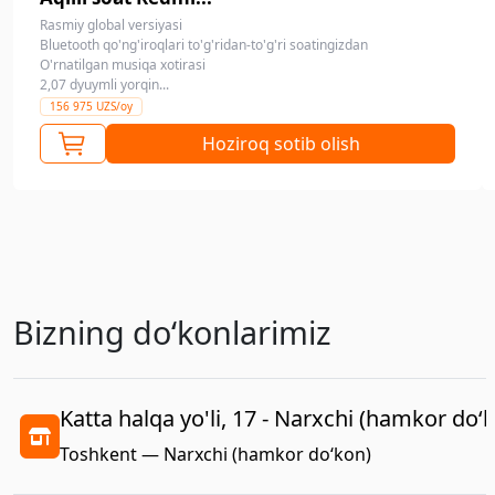
Rasmiy global versiyasi
Bluetooth qo'ng'iroqlari to'g'ridan-to'g'ri soatingizdan
O'rnatilgan musiqa xotirasi
2,07 dyuymli yorqin...
156 975 UZS/oy
Hoziroq sotib olish
Bizning doʻkonlarimiz
Katta halqa yo'li, 17 - Narxchi (hamkor do‘
Toshkent — Narxchi (hamkor do‘kon)