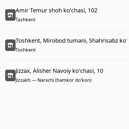
Amir Temur shoh koʻchasi, 102
Tashkent
Toshkent, Mirobod tumani, Shahrisabz koʻc
Toshkent
Jizzax, Alisher Navoiy ko'chasi, 10
Jizzakh — Narxchi (hamkor do‘kon)