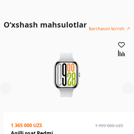
O‘xshash mahsulotlar
Barchasini ko'rish
1 365 000 UZS
1 999 000 UZS
Aqilli soat Redmi...