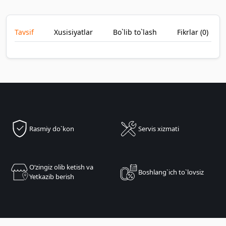
Tavsif
Xusisiyatlar
Bo`lib to`lash
Fikrlar (
0
)
Rasmiy do`kon
Servis xizmati
Oʻzingiz olib ketish va
Boshlang`ich to`lovsiz
Yetkazib berish